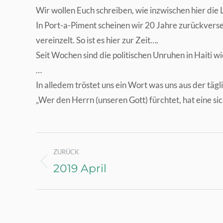
Wir wollen Euch schreiben, wie inzwischen hier die 
In Port-a-Piment scheinen wir 20 Jahre zurückvers
vereinzelt. So ist es hier zur Zeit….
Seit Wochen sind die politischen Unruhen in Haiti w
…
In alledem tröstet uns ein Wort was uns aus der täg
„Wer den Herrn (unseren Gott) fürchtet, hat eine si
Kommentarnavigation
ZURÜCK
2019 April
Vorheriger
Beitrag: