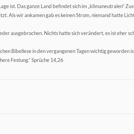
Lage ist. Das ganze Land befindet sich im „klimaneutralen“ Zus
etzt. Als wir ankamen gab es keinen Strom, niemand hatte Lic
ieder ausgebrochen. Nichts hatte sich verändert, es ist eher s
lichen Bibellese in den vergangenen Tagen wichtig geworden is
chere Festung.“ Sprüche 14,26
Nächster
Beitrag: