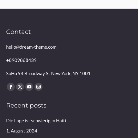
Contact
hello@dream-theme.com
+8909868439
SoHo 94 Broadway St New York, NY 1001
Finden Sie uns auf:
Facebook
X
YouTube
Instagram
page
page
page
page
Recent posts
opens
opens
opens
opens
in
in
in
in
Die Lage ist schwierig in Haiti
new
new
new
new
window
window
window
window
1. August 2024