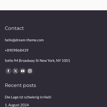
Contact
hello@dream-theme.com
+8909868439
SoHo 94 Broadway St New York, NY 1001
Finden Sie uns auf:
Facebook
X
YouTube
Instagram
page
page
page
page
Recent posts
opens
opens
opens
opens
in
in
in
in
Die Lage ist schwierig in Haiti
new
new
new
new
window
window
window
window
1. August 2024