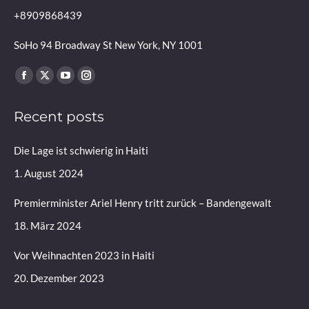
+8909868439
SoHo 94 Broadway St New York, NY 1001
Finden Sie uns auf:
Facebook
X
YouTube
Instagram
page
page
page
page
Recent posts
opens
opens
opens
opens
in
in
in
in
Die Lage ist schwierig in Haiti
new
new
new
new
window
window
window
window
1. August 2024
Premierminister Ariel Henry tritt zurück – Bandengewalt
18. März 2024
Vor Weihnachten 2023 in Haiti
20. Dezember 2023