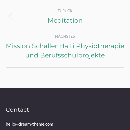
Album-
ZURÜCK
Navigation
Meditation
Vorheriges
Album:
NÄCHSTES
Mission Schaller Haiti Physiotherapie
Nächstes
und Berufsschulprojekte
Album:
Contact
hello@dream-theme.com