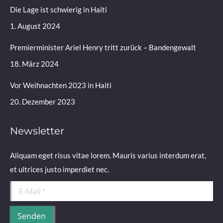
Die Lage ist schwierig in Haiti
new
new
new
new
window
window
window
window
1. August 2024
Premierminister Ariel Henry tritt zurück – Bandengewalt
18. März 2024
Vor Weihnachten 2023 in Haiti
20. Dezember 2023
Newsletter
Aliquam eget risus vitae lorem. Mauris varius interdum erat,
et ultrices justo imperdiet nec.
E-Mail *
Senden