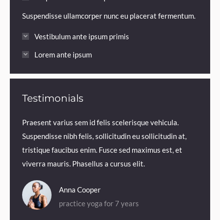
Suspendisse ullamcorper nunc eu placerat fermentum.
Vestibulum ante ipsum primis
Lorem ante ipsum
Testimonials
.
Praesent varius sem id felis scelerisque vehicula.
Praesen
us sem
Suspendisse nibh felis, sollicitudin eu sollicitudin at,
volutp
is,
tristique faucibus enim. Fusce sed maximus est, et
Nam ne
enim.
viverra mauris. Phasellus a cursus elit.
iaculis
Anna Cooper
practice yoga for 7 years