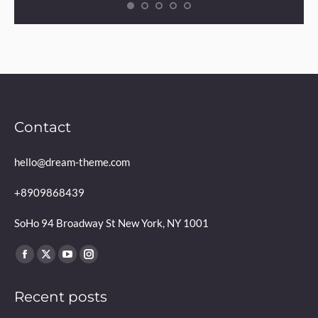
Contact
hello@dream-theme.com
+8909868439
SoHo 94 Broadway St New York, NY 1001
Finden Sie uns auf:
Facebook
X
YouTube
Instagram
page
page
page
page
Recent posts
opens
opens
opens
opens
in
in
in
in